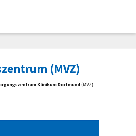
ack"
ubmenu for "Verwaltung"
szentrum (MVZ)
sorgungszentrum Klinikum Dortmund
(MVZ)