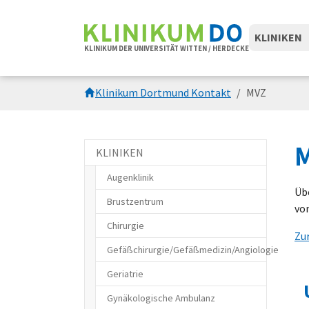
Skip to main navigation
Zum Hauptinhalt springen
Skip to page footer
KLINIKEN
KLINIKUM DER UNIVERSITÄT WITTEN / HERDECKE
Sie sind hier:
Klinikum Dortmund Kontakt
MVZ
M
KLINIKEN
Augenklinik
Üb
Brustzentrum
von
Chirurgie
Zu
Gefäßchirurgie/Gefäßmedizin/Angiologie
Geriatrie
Gynäkologische Ambulanz