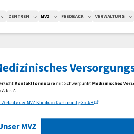
(CURRENT)
ZENTREN
MVZ
FEEDBACK
VERWALTUNG
Submenu for "Kliniken"
Submenu for "Zentren"
Submenu for "MVZ"
Submenu for "Feedb
S
edizinisches Versorgung
ersicht
Kontaktformulare
mit Schwerpunkt
Medizinisches Ver
 A bis Z.
r Website der MVZ Klinikum Dortmund gGmbH
Unser MVZ