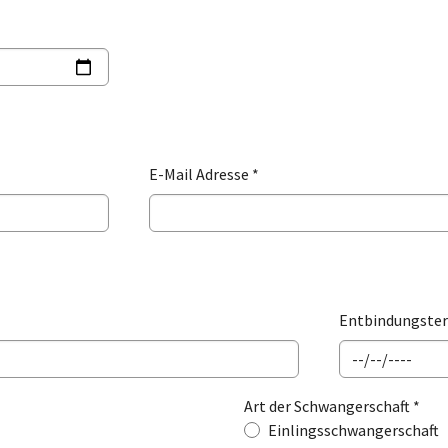
E-Mail Adresse
*
Entbindungste
Art der Schwangers
Art der Schwangerschaft
*
Einlingsschwangerschaft